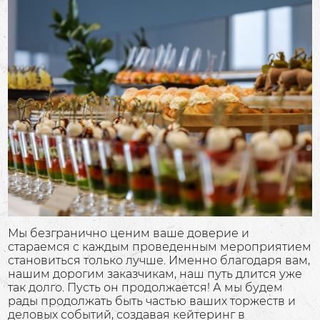
Мы безгранично ценим ваше доверие и
стараемся с каждым проведенным мероприятием
становиться только лучше. Именно благодаря вам,
нашим дорогим заказчикам, наш путь длится уже
так долго. Пусть он продолжается! А мы будем
рады продолжать быть частью ваших торжеств и
деловых событий, создавая кейтеринг в