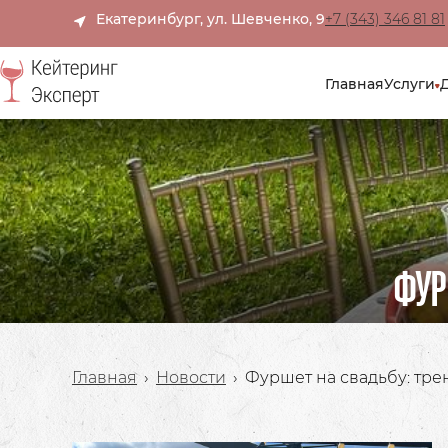
Екатеринбург, ул. Шевченко, 9
+7 (343) 346 81 81
Главная
Услуги
ФУР
Главная
›
Новости
›
Фуршет на свадьбу: тр