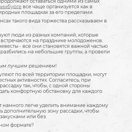
продолжают оставаться одними из самых
ринбурге
все чаще организуется как в
риродных площадках за его пределами.
нсах такого вида торжества рассказываем в
вуют люди из разных компаний, которые
е встречаются на празднике молодоженов.
невесты - все они становятся важной частью
не разбились на небольшие группы, а провели
амым лучшим решением!
гуляют по всей территории площадки, могут
естных активностях. Согласитесь, при
ассадку так, чтобы, с одной стороны
оздать комфортную обстановку для каждого
ет намного легче уделить внимание каждому
ть дополнительную зону рассадки, чтобы
 закусками или без.
ном формате?