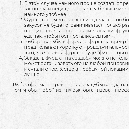
В этом случае намного проще создать опр
танцпола и ведущего остается больше мест
намного удобнее.
Фуршетное меню позволит сделать стол бо
закусок не будет ограничиваться только 
порционные салаты, горячие закуски, фрукт
еды так, чтобы гости остались сытыми.
Выбор свадьбы в формате фуршета прекрас
предполагают короткую продолжительность
того, 2-3 часовой фуршет будет финансово
Заказать
фуршет на свадьбу
можно не тольк
может организовать его на любой понрави
мечтали о торжестве в необычной локации, 
лучше.
Выбор формата проведения свадьбы всегда оста
том, чтобы любой из них был организован проф