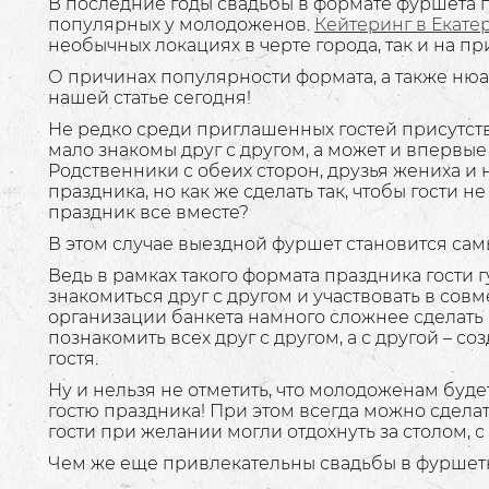
В последние годы свадьбы в формате фуршета 
популярных у молодоженов.
Кейтеринг в Екате
необычных локациях в черте города, так и на п
О причинах популярности формата, а также нюа
нашей статье сегодня!
Не редко среди приглашенных гостей присутст
мало знакомы друг с другом, а может и впервы
Родственники с обеих сторон, друзья жениха и 
праздника, но как же сделать так, чтобы гости 
праздник все вместе?
В этом случае выездной фуршет становится с
Ведь в рамках такого формата праздника гости 
знакомиться друг с другом и участвовать в совм
организации банкета намного сложнее сделать р
познакомить всех друг с другом, а с другой – с
гостя.
Ну и нельзя не отметить, что молодоженам буд
гостю праздника! При этом всегда можно сдела
гости при желании могли отдохнуть за столом, с
Чем же еще привлекательны свадьбы в фуршет