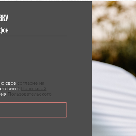
ВКУ
даю свое
согласие на
ветсвии с
Политикой
вия
Пользовательского