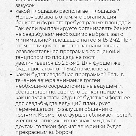
закусок.
какой площадью располагает площадка?
Нельзя забывать о том, что организация
банкета и фуршета требует разных площадей.
Так, если вы планируете организовать банкет
на свадьбу, вам необходимо выбрать зал с
минимальной площадью на гостя 1,5-2м2. При
этом, если для торжества запланирована
развлекательная программа со сценой и
танцполом, то площадь на гостя
увеличивается до 2,5-3м2. Для фуршет же
будет достаточно 1-1,5м2 на человека.
какой будет свадебная программа? Если в
течение вечера внимание гостей
необходимо сосредоточить на ведущем и,
соответственно, сцене, то банкет придется
как нельзя кстати. Фуршет будет комфортнее
для свадьбы, где ведущий планирует
перемещаться по залу для общения с
гостями. Кроме того, фуршет сближает гостей,
и если многие их них не знакомы друг с
другом, то такой формат вечеринки будет
прекрасным выбором!