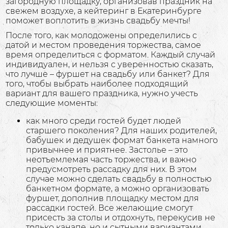
загородную площадку, организовав праздник на
свежем воздухе, а кейтеринг в Екатеринбурге
поможет воплотить в жизнь свадьбу мечты!
После того, как молодожены определились с
датой и местом проведения торжества, самое
время определиться с форматом. Каждый случай
индивидуален, и нельзя с уверенностью сказать,
что лучше – фуршет на свадьбу или банкет? Для
того, чтобы выбрать наиболее подходящий
вариант для вашего праздника, нужно учесть
следующие моменты:
как много среди гостей будет людей
старшего поколения? Для наших родителей,
бабушек и дедушек формат банкета намного
привычнее и приятнее. Застолье – это
неотъемлемая часть торжества, и важно
предусмотреть рассадку для них. В этом
случае можно сделать свадьбу в полностью
банкетном формате, а можно организовать
фуршет, дополнив площадку местом для
рассадки гостей. Все желающие смогут
присесть за столы и отдохнуть, перекусив не
только канапе, но и сытными вариантами