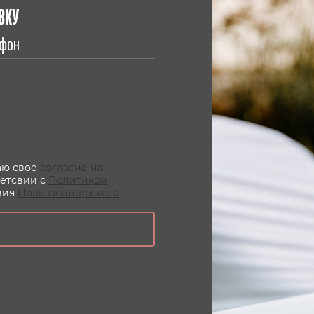
ВКУ
даю свое
согласие на
ветсвии с
Политикой
вия
Пользовательского