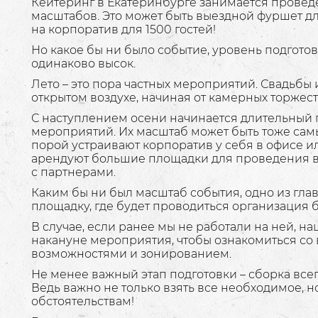
Кейтеринг в Екатеринбурге занимается прове
масштабов. Это может быть выездной фуршет для
на корпоратив для 1500 гостей!
Но какое бы ни было событие, уровень подготов
одинаково высок.
Лето – это пора частных мероприятий. Свадьбы 
открытом воздухе, начиная от камерных торжес
С наступлением осени начинается длительный
мероприятий. Их масштаб может быть тоже са
порой устраивают корпоратив у себя в офисе ил
арендуют большие площадки для проведения 
с партнерами.
Каким бы ни был масштаб события, одно из глав
площадку, где будет проводиться организация 
В случае, если ранее мы не работали на ней, 
накануне мероприятия, чтобы ознакомиться со
возможностями и зонированием.
Не менее важный этап подготовки – сборка все
Ведь важно не только взять все необходимое, 
обстоятельствам!