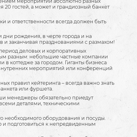
дением мероприятий абсолютно разных
 20 гостей, а может и грандиозный банкет
ки и ответственности всегда должен быть
и дни рождения, в черте города и на
тв и заканчивая празднованиями с размахом!
 период деловых и корпоративных
мым разным: небольшие частные компании
и в коттедже за городом. Гиганты бизнеса
внутренних мероприятий или конференций
ных правил кейтеринга – всегда важно знать
банкета или фуршета.
наши менеджеры обязательно приедут
 всеми деталями, техническими
го необходимого оборудования и посуды.
но и подготовиться к непредвиденным