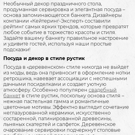
Необычный декор праздничного стола,
продуманная сервировка и элегантная посуда –
основа запоминающегося банкета. Дизайнеры
компании «Кейтеринг-Эксперт» составили
рейтинг самых ярких трендов, которые превратят
любое событие в торжество красоты и стиля.
Задайте вашему банкету правильное настроение
и удивите гостей, используя наши простые
подсказки!
Посуда и декор в стиле рустик
Посуда в «деревенском» стиле никогда не выйдет
из моды, ведь она привносит в оформление нотки
ретрошика, навевает ассоциации с неспешными
дачными посиделками и создает уютную
атмосферу. Особенно популярен
свадебный
банкет
в стиле рустик, поскольку основа стиля –
нежная пастельная гамма и романтичные
цветочные мотивы. Эффектно выглядит сочетание
неглазурованной керамики, искусственно
состаренной, патинированной древесины,
льняных скатертей и салфеток. Деревенское
очарование сервировки подчеркнут столовые