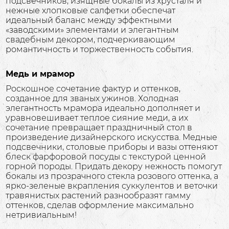
подсвечников, изящные бокалы из хрусталя и
нежные хлопковые салфетки обеспечат
идеальный баланс между эффектными
«заводскими» элементами и элегантным
свадебным декором, подчеркивающим
романтичность и торжественность события.
Медь и мрамор
Роскошное сочетание фактур и оттенков,
созданное для званых ужинов. Холодная
элегантность мрамора идеально дополняет и
уравновешивает теплое сияние меди, а их
сочетание превращает праздничный стол в
произведение дизайнерского искусства. Медные
подсвечники, столовые приборы и вазы оттеняют
блеск фарфоровой посуды с текстурой ценной
горной породы. Придать декору нежность помогут
бокалы из прозрачного стекла розового оттенка, а
ярко-зеленые вкрапления суккулентов и веточки
травянистых растений разнообразят гамму
оттенков, сделав оформление максимально
нетривиальным!