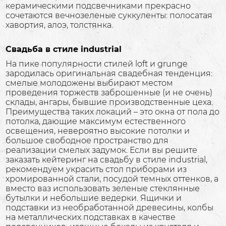
керамическими подсвечниками прекрасно
сочетаются вечнозеленые суккуленты: полосатая
хавортия, алоэ, толстянка.
Свадьба в стиле industrial
На пике популярности стилей loft и grunge
зародилась оригинальная свадебная тенденция:
смелые молодожены выбирают местом
проведения торжеств заброшенные (и не очень)
склады, ангары, бывшие производственные цеха.
Преимущества таких локаций – это окна от пола до
потолка, дающие максимум естественного
освещения, невероятно высокие потолки и
большое свободное пространство для
реализации смелых задумок. Если вы решите
заказать кейтеринг на свадьбу в стиле industrial,
рекомендуем украсить стол приборами из
хромированной стали, посудой темных оттенков, а
вместо ваз использовать зеленые стеклянные
бутылки и небольшие ведерки. Ящички и
подставки из необработанной древесины, колбы
на металлических подставках в качестве