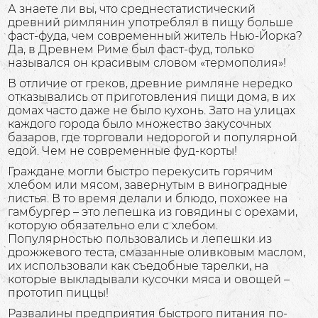
А знаете ли вы, что среднестатистический
древний римлянин употреблял в пищу больше
фаст-фуда, чем современный житель Нью-Йорка?
Да, в Древнем Риме был фаст-фуд, только
назывался он красивым словом «термополия»!
В отличие от греков, древние римляне нередко
отказывались от приготовления пищи дома, в их
домах часто даже не было кухонь. Зато на улицах
каждого города было множество закусочных
базаров, где торговали недорогой и популярной
едой. Чем не современные фуд-корты!
Граждане могли быстро перекусить горячим
хлебом или мясом, завернутым в виноградные
листья. В то время делали и блюдо, похожее на
гамбургер – это лепешка из говядины с орехами,
которую обязательно ели с хлебом.
Популярностью пользовались и лепешки из
дрожжевого теста, смазанные оливковым маслом,
их использовали как съедобные тарелки, на
которые выкладывали кусочки мяса и овощей –
прототип пиццы!
Развалины предприятия быстрого питания по-