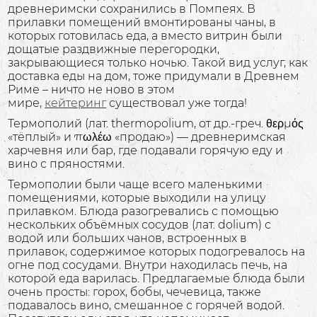
древнеримски сохранились в Помпеях. В
прилавки помещений вмонтированы чаны, в
которых готовилась еда, а вместо витрин были
дощатые раздвижные перегородки,
закрывающиеся только ночью. Такой вид услуг, как
доставка еды на дом, тоже придумали в Древнем
Риме – ничто не ново в этом
мире,
кейтеринг
существовал уже тогда!
Термополий (лат. thermopolium, от др.-греч. θερμός
«тёплый» и πωλέω «продаю») — древнеримская
харчевня или бар, где подавали горячую еду и
вино с пряностями.
Термополии были чаще всего маленькими
помещениями, которые выходили на улицу
прилавком. Блюда разогревались с помощью
нескольких объёмных сосудов (лат. dolium) с
водой или больших чанов, встроенных в
прилавок, содержимое которых подогревалось на
огне под сосудами. Внутри находилась печь, на
которой еда варилась. Предлагаемые блюда были
очень просты: горох, бобы, чечевица, также
подавалось вино, смешанное с горячей водой.