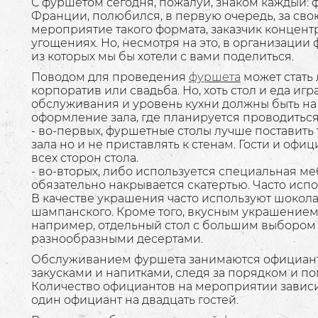
С фуршетом сегодня, пожалуй, знаком каждый:
Франции, полюбился, в первую очередь, за св
мероприятие такого формата, заказчик концент
угощениях. Но, несмотря на это, в организации
из которых мы бы хотели с вами поделиться.
Поводом для проведения
фуршета
может стать 
корпоратив или свадьба. Но, хоть стол и еда иг
обслуживания и уровень кухни должны быть на
оформление зала, где планируется проводитьс
- во-первых, фуршетные столы лучше поставить 
зала но и не приставлять к стенам. Гости и оф
всех сторон стола.
- во-вторых, либо используется специальная ме
обязательно накрывается скатертью. Часто исп
В качестве украшения часто используют шокол
шампанского. Кроме того, вкусным украшением 
например, отдельный стол с большим выбором с
разнообразными десертами.
Обслуживанием фуршета занимаются официанты
закусками и напитками, следя за порядком и п
Количество официантов на мероприятии зависит 
один официант на двадцать гостей.