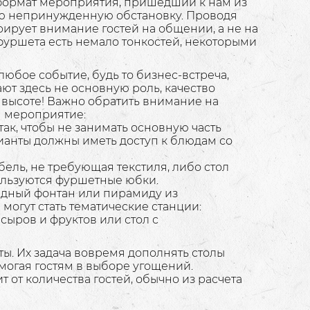
 формат мероприятия, пришедший к нам из
ою непринужденную обстановку. Проводя
рирует внимание гостей на общении, а не на
 фуршета есть немало тонкостей, некоторыми
любое событие, будь то бизнес-встреча,
рают здесь не основную роль, качество
 высоте! Важно обратить внимание на
я мероприятие:
так, чтобы не занимать основную часть
ицианты должны иметь доступ к блюдам со
бель, не требующая текстиля, либо стол
ользуются фуршетные юбки.
адный фонтан или пирамиду из
могут стать тематические станции:
ыров и фруктов или стол с
. Их задача вовремя дополнять столы
омогая гостям в выборе угощений.
от количества гостей, обычно из расчета