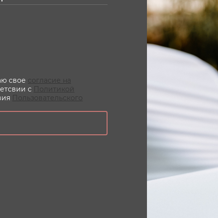
даю свое
согласие на
ветсвии с
Политикой
вия
Пользовательского