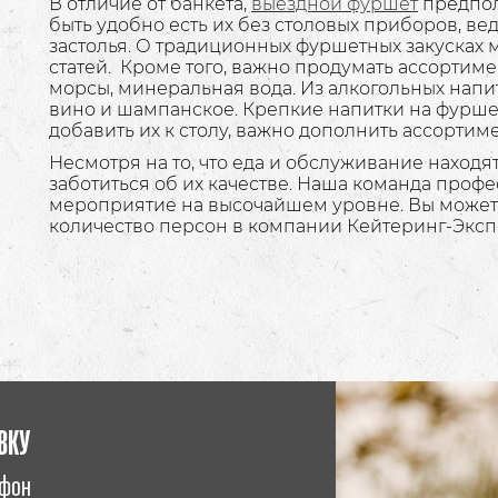
В отличие от банкета,
выездной фуршет
предпол
быть удобно есть их без столовых приборов, в
застолья. О традиционных фуршетных закусках 
статей. Кроме того, важно продумать ассортиме
морсы, минеральная вода. Из алкогольных нап
вино и шампанское. Крепкие напитки на фуршет 
добавить их к столу, важно дополнить ассорти
Несмотря на то, что еда и обслуживание находя
заботиться об их качестве. Наша команда про
мероприятие на высочайшем уровне. Вы можете
количество персон в компании Кейтеринг-Эксп
ВКУ