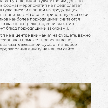
агает угощения «на укус»: гостям должно
едь формат мероприятия не предполагает
мы уже писали в одной из предыдущих
нт напитков. На столах приветствуются соки,
итков наиболее подходящими считаются
заказывают реже, но, если вы хотите
мент блюд подходящими закусками.
тся не в центре внимания на фуршете, важно
фессионалов поможет провести ваше
 заказать выездной фуршет на любое
ерт, заполнив
анкету
на нашем сайте.