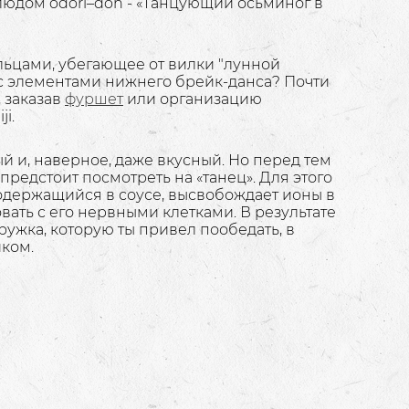
блюдом odori–don - «Танцующий осьминог в
льцами, убегающее от вилки "лунной
с элементами нижнего брейк-данса? Почти
 заказав
фуршет
или организацию
i.
й и, наверное, даже вкусный. Но перед тем
 предстоит посмотреть на «танец». Для этого
одержащийся в соусе, высвобождает ионы в
вать с его нервными клетками. В результате
ружка, которую ты привел пообедать, в
иком.