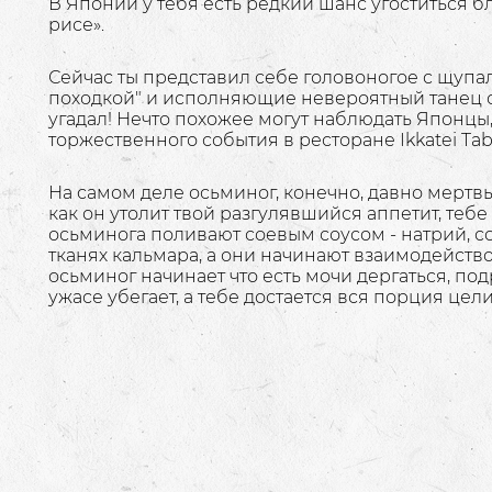
В Японии у тебя есть редкий шанс угоститься 
рисе».
Сейчас ты представил себе головоногое с щупа
походкой" и исполняющие невероятный танец 
угадал! Нечто похожее могут наблюдать Японцы,
торжественного события в ресторане Ikkatei Tabij
На самом деле осьминог, конечно, давно мертвы
как он утолит твой разгулявшийся аппетит, тебе
осьминога поливают соевым соусом - натрий, с
тканях кальмара, а они начинают взаимодейство
осьминог начинает что есть мочи дергаться, под
ужасе убегает, а тебе достается вся порция цел