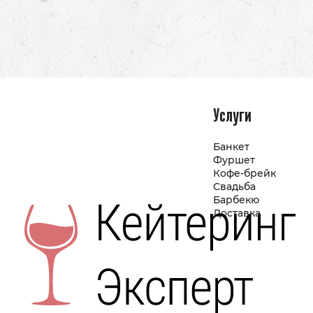
Услуги
Банкет
Фуршет
Кофе-брейк
Свадьба
Барбекю
Доставка