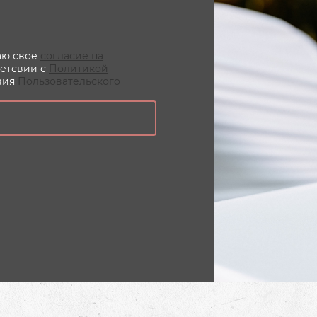
даю свое
согласие на
ветсвии с
Политикой
вия
Пользовательского