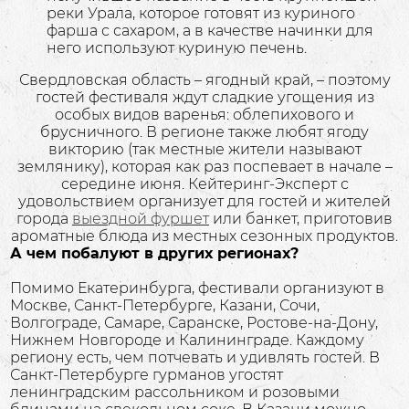
реки Урала, которое готовят из куриного
фарша с сахаром, а в качестве начинки для
него используют куриную печень.
Свердловская область – ягодный край, – поэтому
гостей фестиваля ждут сладкие угощения из
особых видов варенья: облепихового и
брусничного. В регионе также любят ягоду
викторию (так местные жители называют
землянику), которая как раз поспевает в начале –
середине июня. Кейтеринг-Эксперт с
удовольствием организует для гостей и жителей
города
выездной фуршет
или банкет, приготовив
ароматные блюда из местных сезонных продуктов.
А чем побалуют в других регионах?
Помимо Екатеринбурга, фестивали организуют в
Москве, Санкт-Петербурге, Казани, Сочи,
Волгограде, Самаре, Саранске, Ростове-на-Дону,
Нижнем Новгороде и Калининграде. Каждому
региону есть, чем потчевать и удивлять гостей. В
Санкт-Петербурге гурманов угостят
ленинградским рассольником и розовыми