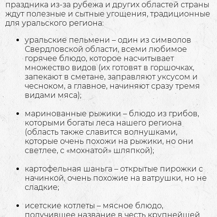
праздника из-за рубежа и других областей страны
ждут полезные и сытные угощения, традиционные
для уральского региона:
уральские пельмени – один из символов
Свердловской области, всеми любимое
горячее блюдо, которое насчитывает
множество видов (их готовят в горшочках,
запекают в сметане, заправляют уксусом и
чесноком, а главное, начиняют сразу тремя
видами мяса);
маринованные рыжики – блюдо из грибов,
которыми богаты леса нашего региона
(область также славится волнушками,
которые очень похожи на рыжики, но они
светлее, с «мохнатой» шляпкой);
картофельная шаньга – открытые пирожки с
начинкой, очень похожие на ватрушки, но не
сладкие;
исетские котлеты – мясное блюдо,
получившее название в честь крупнейшей