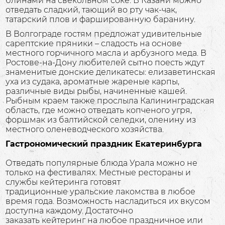
блинами на свекольном соке. В Казани можно
отведать сладкий, тающий во рту чак-чак,
татарский плов и фаршированную баранину.
В Волгограде гостям предложат удивительные
сарептские пряники – сладость на основе
местного горчичного масла и арбузного меда. В
Ростове-на-Дону любителей сытно поесть ждут
знаменитые донские деликатесы: елизаветинская
уха из судака, ароматные жареные карпы,
различные виды рыбы, начиненные кашей.
Рыбным краем также прослыла Калининградская
область, где можно отведать копченого угря,
форшмак из балтийской селедки, оленину из
местного оленеводческого хозяйства.
Гастрономический праздник Екатеринбурга
Отведать популярные блюда Урала можно не
только на фестивалях. Местные рестораны и
службы кейтеринга готовят
традиционные уральские лакомства в любое
время года. Возможность насладиться их вкусом
доступна каждому. Достаточно
заказать кейтеринг на любое праздничное или