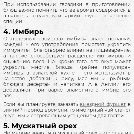
При использовании гвоздики в приготовлении
блюд важно помнить, что ее аромат содержится в
шляпке, а жгучесть и яркий вкус – в черенке
специи.
4. Имбирь
О полезных свойствах имбиря знает, пожалуй,
каждый – его употребление помогает укрепить
иммунитет, благотворно влияет на пищеварение,
а так же способствует расщеплению жиров и
снижению веса. Но, кроме того, его вкус может
украсить многие блюда. Крайне популярен
имбирь в азиатской кухне – его используют в
качестве добавки к рису, мясным и рыбным
блюдам, десертам и напиткам. А в Англии его
добавляют при варке знаменитого имбирного
эля.
Если вы планируете заказать
выездной фуршет
в
зимний период времени, то имбирный чай станет
вкусным и согревающим угощением для гостей.
5. Мускатный орех
Не многие знают, что мускатный орех – это одна из